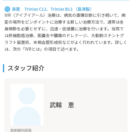
装置 Trinias C12、Trinias B12 （島津製）
IVR（アイブイアール）治療は、病気の画像診断に引き続いて、病
変の場所をピンポイントに治療する新しい治療方法で、通常は全
身麻酔を必要とせずに、迅速・低侵襲に治療を行います。当院で
は肝細胞癌治療、胆嚢炎や膿瘍のドレナージ、大動脈ステントグ
ラフト留置術、末梢血管形成術などがよく行われています。詳しく
は、次の「IVRとは」の項目で述べます。
スタッフ紹介
武輪 恵
放射線科部長