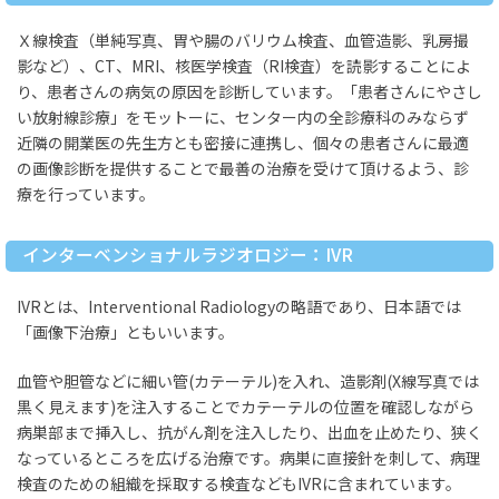
Ｘ線検査（単純写真、胃や腸のバリウム検査、血管造影、乳房撮
影など）、CT、MRI、核医学検査（RI検査）を読影することによ
り、患者さんの病気の原因を診断しています。「患者さんにやさし
い放射線診療」をモットーに、センター内の全診療科のみならず
近隣の開業医の先生方とも密接に連携し、個々の患者さんに最適
の画像診断を提供することで最善の治療を受けて頂けるよう、診
療を行っています。
インターベンショナルラジオロジー：IVR
IVRとは、Interventional Radiologyの略語であり、日本語では
「画像下治療」ともいいます。
血管や胆管などに細い管(カテーテル)を入れ、造影剤(X線写真では
黒く見えます)を注入することでカテーテルの位置を確認しながら
病巣部まで挿入し、抗がん剤を注入したり、出血を止めたり、狭く
なっているところを広げる治療です。病巣に直接針を刺して、病理
検査のための組織を採取する検査などもIVRに含まれています。