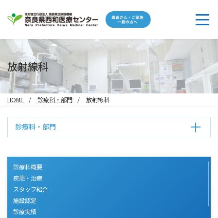
放射線科
HOME
診療科・部門
放射線科
診療科・部門
診療科概要
疾患・治療
スタッフ紹介
施設認定
診療実績