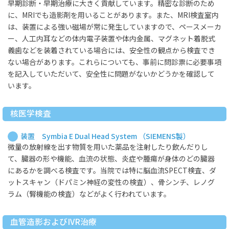
早期診断・早期治療に大きく貢献しています。精密な診断のため
に、MRIでも造影剤を用いることがあります。また、MRI検査室内
は、装置による強い磁場が常に発生していますので、ペースメーカ
ー、人工内耳などの体内電子装置や体内金属、マグネット着脱式
義歯などを装着されている場合には、安全性の観点から検査でき
ない場合があります。これらについても、事前に問診票に必要事項
を記入していただいて、安全性に問題がないかどうかを確認して
います。
核医学検査
装置 Symbia E Dual Head System （SIEMENS製）
微量の放射線を出す物質を用いた薬品を注射したり飲んだりし
て、臓器の形や機能、血流の状態、炎症や腫瘍が身体のどの臓器
にあるかを調べる検査です。当院では特に脳血流SPECT検査、ダ
ットスキャン（ドパミン神経の変性の検査）、骨シンチ、レノグ
ラム（腎機能の検査）などがよく行われています。
血管造影およびIVR治療