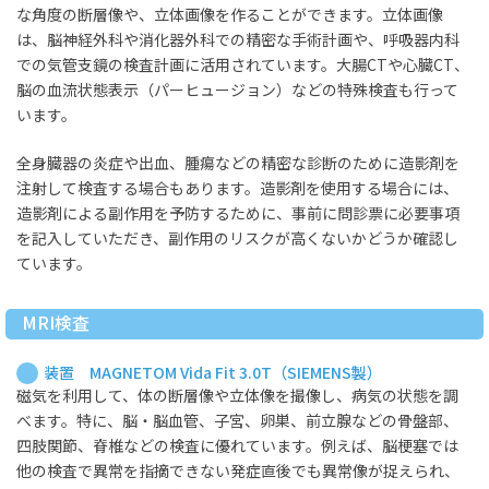
な角度の断層像や、立体画像を作ることができます。立体画像
は、脳神経外科や消化器外科での精密な手術計画や、呼吸器内科
での気管支鏡の検査計画に活用されています。大腸CTや心臓CT、
脳の血流状態表示（パーヒュージョン）などの特殊検査も行って
います。
全身臓器の炎症や出血、腫瘍などの精密な診断のために造影剤を
注射して検査する場合もあります。造影剤を使用する場合には、
造影剤による副作用を予防するために、事前に問診票に必要事項
を記入していただき、副作用のリスクが高くないかどうか確認し
ています。
MRI検査
装置 MAGNETOM Vida Fit 3.0T（SIEMENS製）
磁気を利用して、体の断層像や立体像を撮像し、病気の状態を調
べます。特に、脳・脳血管、子宮、卵巣、前立腺などの骨盤部、
四肢関節、脊椎などの検査に優れています。例えば、脳梗塞では
他の検査で異常を指摘できない発症直後でも異常像が捉えられ、