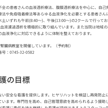
不全の患者さんの血液透析療法、腹膜透析療法を中心に、自己
療法や免疫吸着療法等あらゆる血液浄化を必要とする患者さんに
土いずれも午前(8:40～)、午後(13:00～)の2クールで行っ
line 血液濾過透析を積極的に取り組んでいます。また当院は地
の血液浄化に対応できるように体制を整えております。
、腎臓病教室を開催しています。（予約制）
：0745-32-0582
護の目標
ない安全な看護を提供します。ヒヤリハットを検証し再発防止
ています。専門性を高め、自己管理意欲を高められるよう援助
が看護に責任を持ち継続した看護が提供できるようスタッフ一