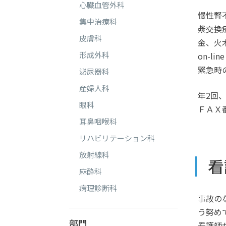
心臓血管外科
慢性腎
集中治療科
漿交換
皮膚科
金、火木
形成外科
on-
緊急時
泌尿器科
産婦人科
年2回
眼科
ＦＡＸ番号
耳鼻咽喉科
リハビリテーション科
放射線科
看
麻酔科
病理診断科
事故の
う努め
部門
看護師