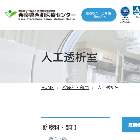
人工透析室
HOME
診療科・部門
人工透析室
人工
当セ
看護
スタ
設備
診療科・部門
総合内科