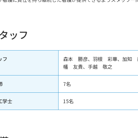
タッフ
ッフ
森本 勝彦、羽根 彩華、加知 
幡 友貴、手越 敬之
師
7名
工学士
15名