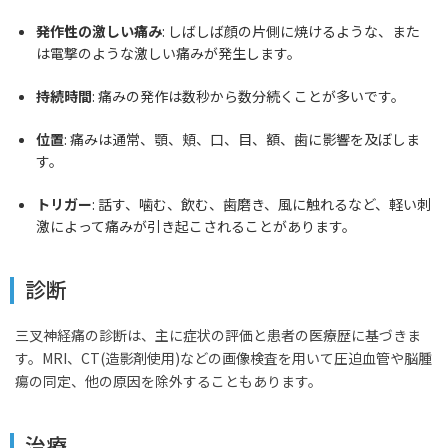
発作性の激しい痛み
: しばしば顔の片側に焼けるような、また
は電撃のような激しい痛みが発生します。
持続時間
: 痛みの発作は数秒から数分続くことが多いです。
位置
: 痛みは通常、顎、頬、口、目、額、歯に影響を及ぼしま
す。
トリガー
: 話す、噛む、飲む、歯磨き、風に触れるなど、軽い刺
激によって痛みが引き起こされることがあります。
診断
三叉神経痛の診断は、主に症状の評価と患者の医療歴に基づきま
す。MRI、CT(造影剤使用)などの画像検査を用いて圧迫血管や脳腫
瘍の同定、他の原因を除外することもあります。
治療