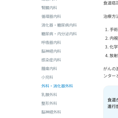
食道癌
腎臓内科
治療方
循環器内科
消化器・糖尿病内科
手術
糖尿病・内分泌内科
内視
呼吸器内科
化学
脳神経内科
放射
感染症内科
がんの
腫瘍内科
ンター
小児科
外科・消化器外科
乳腺外科
食道
整形外科
進行
脳神経外科