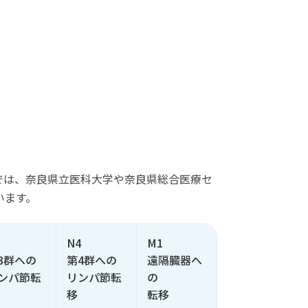
では、奈良県立医科大学や奈良県総合医療セ
います。
3
N4
M1
3群への
第4群への
遠隔臓器へ
ンパ節転
リンパ節転
の
移
転移