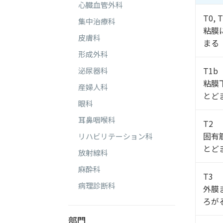
心臓血管外科
T0, 
集中治療科
粘膜
皮膚科
まる
形成外科
T1b
泌尿器科
粘膜
産婦人科
とど
眼科
耳鼻咽喉科
T2
固有
リハビリテーション科
とど
放射線科
麻酔科
T3
病理診断科
外膜
ろが
部門