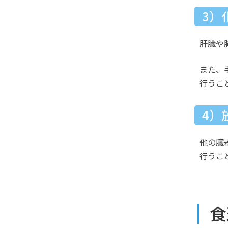
3）
肝臓や
また、
行うこ
4）
他の臓
行うこ
食