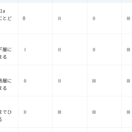
T1a
にとど
0
Ⅱ
Ⅱ
Ⅲ
下層に
Ⅰ
Ⅱ
Ⅱ
Ⅲ
まる
筋層に
Ⅱ
Ⅱ
Ⅲ
Ⅲ
まる
までひ
Ⅱ
Ⅲ
Ⅲ
Ⅲ
る