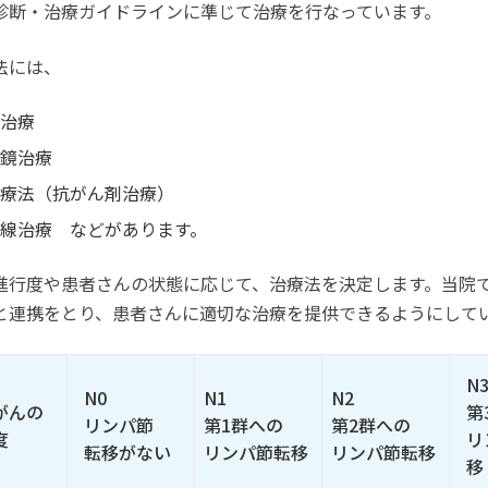
診断・治療ガイドラインに準じて治療を行なっています。
法には、
治療
鏡治療
療法（抗がん剤治療）
線治療 などがあります。
進行度や患者さんの状態に応じて、治療法を決定します。当院
と連携をとり、患者さんに適切な治療を提供できるようにして
N
N0
N1
N2
がんの
第
リンパ節
第1群への
第2群への
度
リ
転移がない
リンパ節転移
リンパ節転移
移