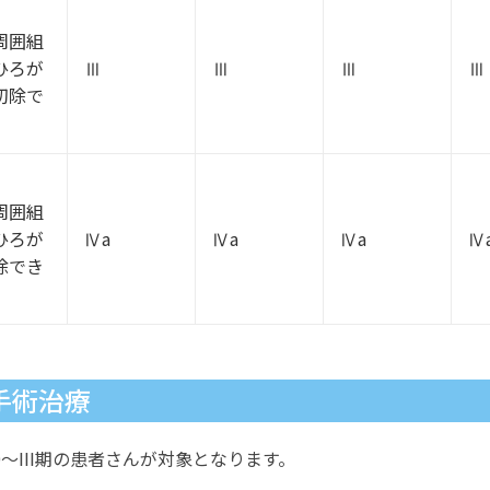
周囲組
ひろが
Ⅲ
Ⅲ
Ⅲ
Ⅲ
切除で
周囲組
ひろが
Ⅳa
Ⅳa
Ⅳa
Ⅳ
除でき
手術治療
0〜III期の患者さんが対象となります。