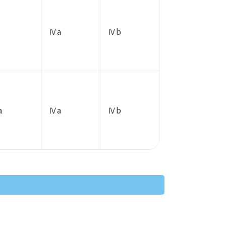
Ⅳa
Ⅳb
a
Ⅳa
Ⅳb