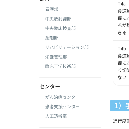
T4a
看護部
食道
織に
中央放射線部
るが
中央臨床検査部
きる
薬剤部
リハビリテーション部
T4b
食道
栄養管理部
織に
臨床工学技術部
り切
ない
センター
がん治療センター
1）
患者支援センター
人工透析室
進行度