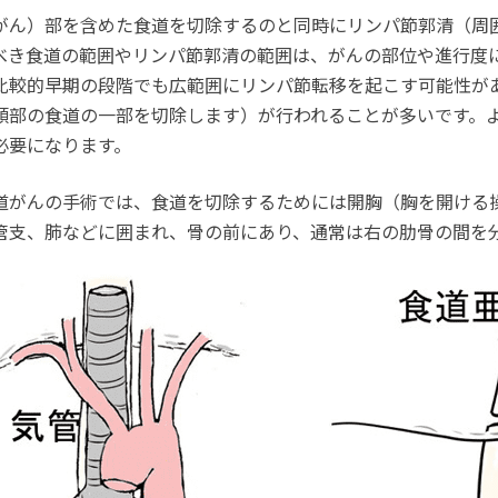
がん）部を含めた食道を切除するのと同時にリンパ節郭清（周
べき食道の範囲やリンパ節郭清の範囲は、がんの部位や進行度
比較的早期の段階でも広範囲にリンパ節転移を起こす可能性が
頸部の食道の一部を切除します）が行われることが多いです。
必要になります。
道がんの手術では、食道を切除するためには開胸（胸を開ける
管支、肺などに囲まれ、骨の前にあり、通常は右の肋骨の間を