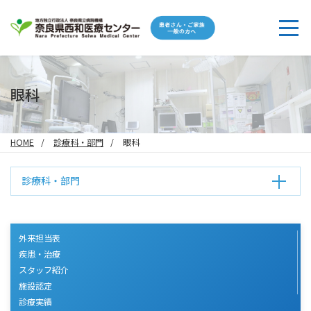
眼科
HOME
診療科・部門
眼科
診療科・部門
外来担当表
疾患・治療
スタッフ紹介
施設認定
診療実績