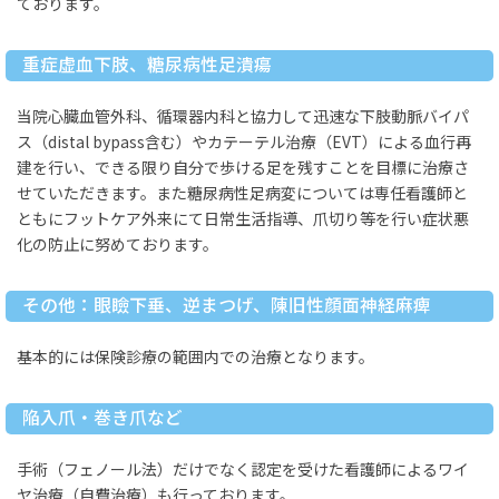
ております。
重症虚血下肢、糖尿病性足潰瘍
当院心臓血管外科、循環器内科と協力して迅速な下肢動脈バイパ
ス（distal bypass含む）やカテーテル治療（EVT）による血行再
建を行い、できる限り自分で歩ける足を残すことを目標に治療さ
せていただきます。また糖尿病性足病変については専任看護師と
ともにフットケア外来にて日常生活指導、爪切り等を行い症状悪
化の防止に努めております。
その他：眼瞼下垂、逆まつげ、陳旧性顔面神経麻痺
基本的には保険診療の範囲内での治療となります。
陥入爪・巻き爪など
手術（フェノール法）だけでなく認定を受けた看護師によるワイ
ヤ治療（自費治療）も行っております。