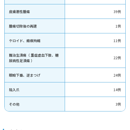
皮膚悪性腫瘍
39例
腫瘍切除後の再建
1例
ケロイド、瘢痕拘縮
11例
難治生潰瘍（ 重症虚血下肢、糖
22例
尿病性足潰瘍 ）
眼瞼下垂、逆まつげ
24例
陥入爪
14例
その他
3例