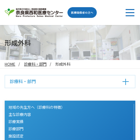
形成外科
HOME
診療科・部門
形成外科
診療科・部門
地域の先生方へ（診療科の特徴）
主な診療内容
診療実績
診療部門
施設認定