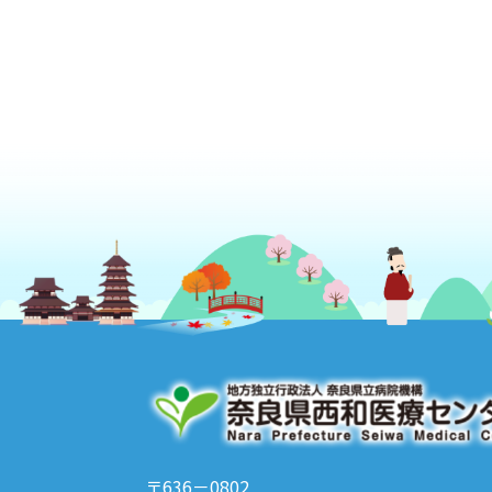
〒636－0802