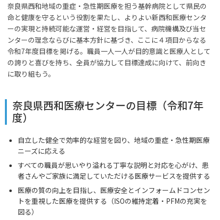
奈良県西和地域の重症・急性期医療を担う基幹病院として県民の
命と健康を守るという役割を果たし、よりよい新西和医療センタ
ーの実現と持続可能な運営・経営を目指して、病院機構及び当セ
ンターの理念ならびに基本方針に基づき、ここに４項目からなる
令和7年度目標を掲げる。職員一人一人が目的意識と医療人として
の誇りと喜びを持ち、全員が協力して目標達成に向けて、前向き
に取り組もう。
奈良県西和医療センターの目標（令和7年
度）
自立した健全で効率的な経営を図り、地域の重症・急性期医療
ニーズに応える
すべての職員が思いやり溢れる丁寧な説明と対応を心がけ、患
者さんやご家族に満足していただける医療サービスを提供する
医療の質の向上を目指し、医療安全とインフォームドコンセン
トを重視した医療を提供する（ISOの維持定着・PFMの充実を
図る）